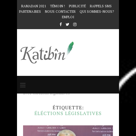
RAMADAN 2021
TÉMOIN !
PUBLICITÉ
RAPPELS SMS
PARTENAIRES
NOUS CONTACTER
QUI SOMMES-NOUS?
EMPLOI
Accueil
Mots clés
Articles taggés
avec "éléctions législatives"
ÉTIQUETTE:
ÉLÉCTIONS LÉGISLATIVES