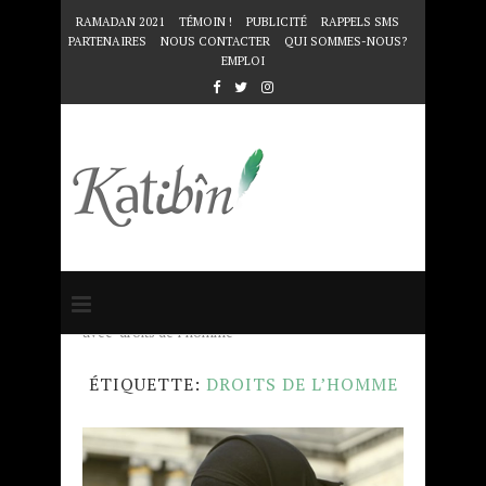
RAMADAN 2021
TÉMOIN !
PUBLICITÉ
RAPPELS SMS
PARTENAIRES
NOUS CONTACTER
QUI SOMMES-NOUS?
EMPLOI
Accueil
Mots clés
Articles taggés
avec "droits de l’homme"
ÉTIQUETTE:
DROITS DE L’HOMME