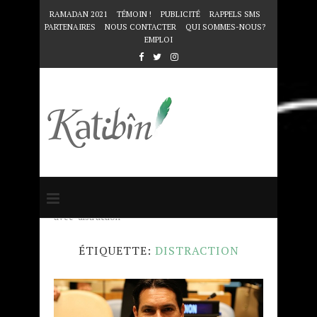
RAMADAN 2021
TÉMOIN !
PUBLICITÉ
RAPPELS SMS
PARTENAIRES
NOUS CONTACTER
QUI SOMMES-NOUS?
EMPLOI
Accueil
Mots clés
Articles taggés
avec "distraction"
ÉTIQUETTE:
DISTRACTION