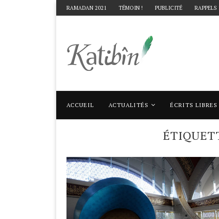
RAMADAN 2021
TÉMOIN !
PUBLICITÉ
RAPPELS
ACCUEIL
ACTUALITÉS
ÉCRITS LIBRES
Accueil
Mots clés
Articles taggés avec "
ÉTIQUET