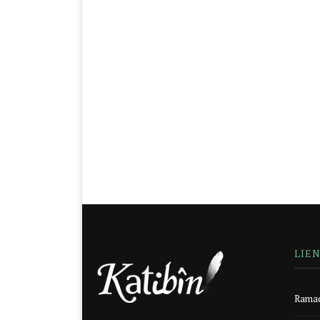
LIE
Ramad