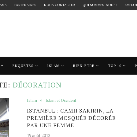
 SMS
PARTENAIRES
NOUS CONTACTER
QUI SOMMES-NOUS?
EMPLOI
ENQUÊTES
ISLAM
BIEN-ÊTRE
TOP 10
décoration"
TE:
DÉCORATION
Islam
Islam et Occident
ISTANBUL : CAMII SAKIRIN, LA
PREMIÈRE MOSQUÉE DÉCORÉE
PAR UNE FEMME
19 août 2013