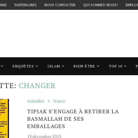
 SMS
PARTENAIRES
NOUS CONTACTER
QUI SOMMES-NOUS?
EMPLOI
ENQUÊTES
ISLAM
BIEN-ÊTRE
TOP 10
changer"
TTE:
CHANGER
Actualités
France
TIPIAK S’ENGAGE À RETIRER LA
BASMALLAH DE SES
EMBALLAGES
19 décembre 2013