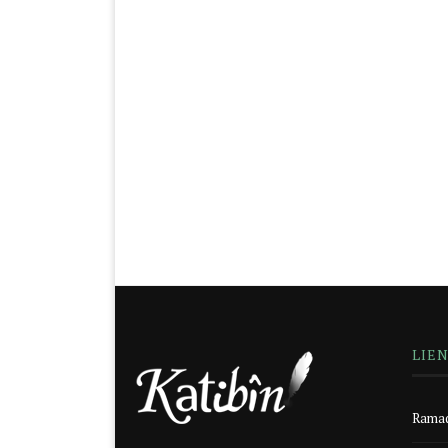
LIE
Ramad