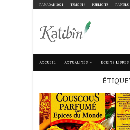
RAMADAN 2021
TÉMOIN !
PUBLICITÉ
RAPPELS
ACCUEIL
ACTUALITÉS
ÉCRITS LIBRES
Accueil
Mots clés
Articles taggés avec "
ÉTIQUE