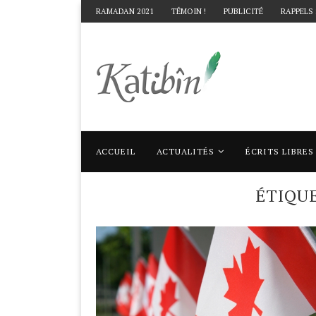
RAMADAN 2021
TÉMOIN !
PUBLICITÉ
RAPPELS
ACCUEIL
ACTUALITÉS
ÉCRITS LIBRES
Accueil
Mots clés
Articles taggés avec "
ÉTIQU