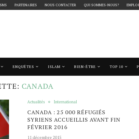
 SMS
PARTENAIRES
NOUS CONTACTER
QUI SOMMES-NOUS?
EMPLOI
ENQUÊTES
ISLAM
BIEN-ÊTRE
TOP 10
canada"
ETTE:
CANADA
Actualités
International
CANADA : 25 000 RÉFUGIÉS
SYRIENS ACCUEILLIS AVANT FIN
FÉVRIER 2016
11 décembre 2015