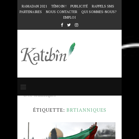
RAMADAN 2021
TÉMOIN !
PUBLICITÉ
RAPPELS SMS
PARTENAIRES
NOUS CONTACTER
QUI SOMMES-NOUS?
EMPLOI
Accueil
Mots clés
Articles taggés
avec "brtianniques"
ÉTIQUETTE:
BRTIANNIQUES