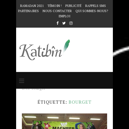
RAMADAN 2021
TÉMOIN !
PUBLICITÉ
RAPPELS SMS
PARTENAIRES
NOUS CONTACTER
QUI SOMMES-NOUS?
EMPLOI
Accueil
Mots clés
Articles taggés
avec "bourget"
ÉTIQUETTE:
BOURGET