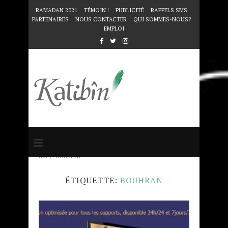
RAMADAN 2021
TÉMOIN !
PUBLICITÉ
RAPPELS SMS
PARTENAIRES
NOUS CONTACTER
QUI SOMMES-NOUS?
EMPLOI
Accueil
Mots clés
Articles taggés
avec "bouhran"
ÉTIQUETTE:
BOUHRAN