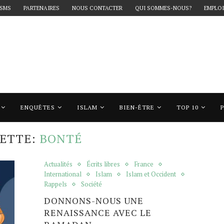
 SMS
PARTENAIRES
NOUS CONTACTER
QUI SOMMES-NOUS?
EMPLOI
ENQUÊTES
ISLAM
BIEN-ÊTRE
TOP 10
bonté"
UETTE:
BONTÉ
Actualités
Écrits libres
France
International
Islam
Islam et Occident
Rappels
Société
DONNONS-NOUS UNE
RENAISSANCE AVEC LE