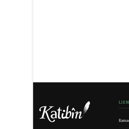
LIE
Ramad