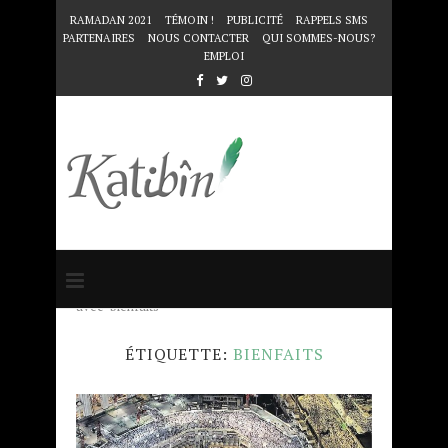
RAMADAN 2021
TÉMOIN !
PUBLICITÉ
RAPPELS SMS
PARTENAIRES
NOUS CONTACTER
QUI SOMMES-NOUS?
EMPLOI
Accueil
Mots clés
Articles taggés
avec "bienfaits"
ÉTIQUETTE:
BIENFAITS