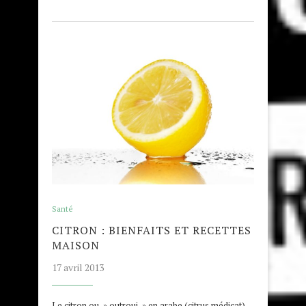
Santé
CITRON : BIENFAITS ET RECETTES
MAISON
17 avril 2013
Le citron ou » outrouj » en arabe (citrus médicat)