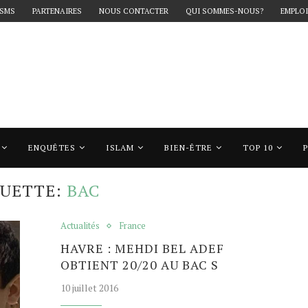
 SMS
PARTENAIRES
NOUS CONTACTER
QUI SOMMES-NOUS?
EMPLOI
ENQUÊTES
ISLAM
BIEN-ÊTRE
TOP 10
bac"
QUETTE:
BAC
Actualités
France
HAVRE : MEHDI BEL ADEF
OBTIENT 20/20 AU BAC S
10 juillet 2016