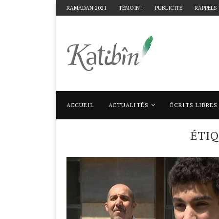
RAMADAN 2021
TÉMOIN !
PUBLICITÉ
RAPPELS
ACCUEIL
ACTUALITÉS
ÉCRITS LIBRES
Accueil
Mots clés
Articles taggés avec "
ÉTI