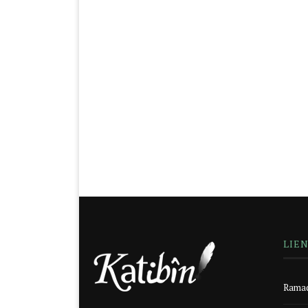
LIE
Ramad