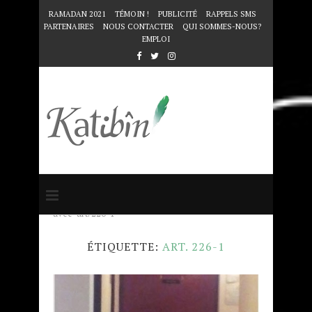
RAMADAN 2021
TÉMOIN !
PUBLICITÉ
RAPPELS SMS
PARTENAIRES
NOUS CONTACTER
QUI SOMMES-NOUS?
EMPLOI
Accueil
Mots clés
Articles taggés
avec "art. 226-1"
ÉTIQUETTE:
ART. 226-1