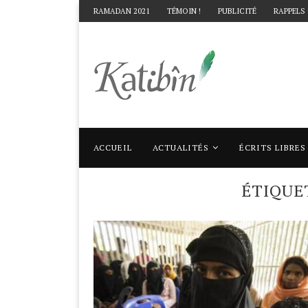
RAMADAN 2021
TÉMOIN !
PUBLICITÉ
RAPPELS
ACCUEIL
ACTUALITÉS
ÉCRITS LIBRES
Accueil
Mots clés
Articles taggés avec 
ÉTIQUE