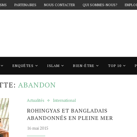
 SMS
PARTENAIRES
NOUS CONTACTER
QUI SOMMES-NOUS?
EMPLOI
ENQUÊTES
ISLAM
BIEN-ÊTRE
TOP 10
"abandon"
TTE:
ABANDON
Actualités
International
ROHINGYAS ET BANGLADAIS
ABANDONNÉS EN PLEINE MER
16 mai 2015