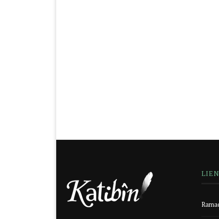
LIE
Ramad