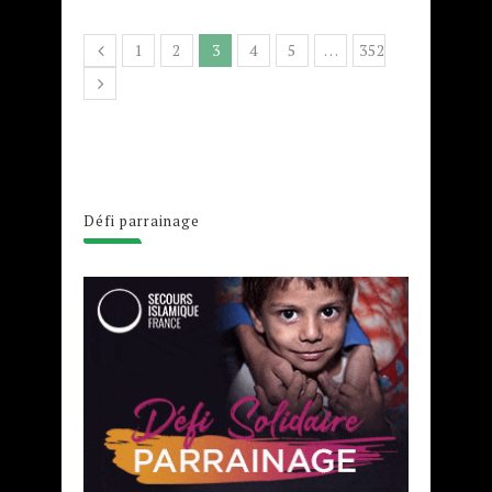
1
2
3
4
5
…
352
Défi parrainage